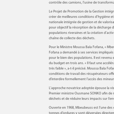
contrôle des camions, l’usine de transform
Le Projet de Promotion de la Gestion intég
créer de meilleures conditions d'hygiène et
nationale intégrée de gestion et de valorisa
pour objectif la résorption de la décharge 
populations riveraines et la création d’acti
chaîne de collecte des déchets.
Pour le Ministre Moussa Bala Fofana, « M
Fofana a demandé à ses services impliqués 
pour le bien des populations. Il est revenu 
du budget en trois ans. « Il faut une accélé
très faible », a-t-il précisé. Moussa Bala Fof
conditions de travail des récupérateurs offic
d’interdire formellement l’accès des mineurs 
L’approche novatrice adoptée épouse la vi
Premier ministre Ousmane SONKO afin de me
déchets et de réduire leurs impacts sur l’
Ouverte en 1968, Mbeubeuss est l’une des d
tonnes d’ordures y sont déversées directe