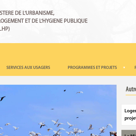
STERE DE L'URBANISME,
LOGEMENT ET DE L'HYGIENE PUBLIQUE
LHP)
Bala FOFANA en visite à la décharge de Mbeubeuss.
SERVICES AUX USAGERS
PROGRAMMES ET PROJETS
▼
Autre
Logem
proje