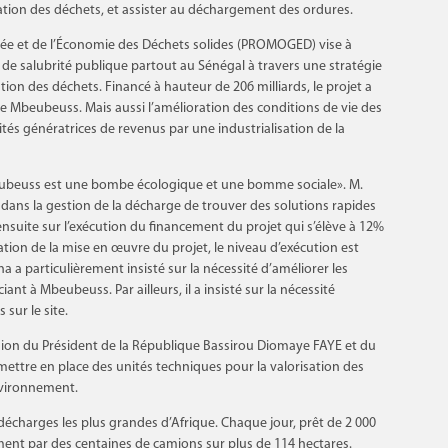
ation des déchets, et assister au déchargement des ordures.
rée et de l’Économie des Déchets solides (PROMOGED) vise à
 de salubrité publique partout au Sénégal à travers une stratégie
tion des déchets. Financé à hauteur de 206 milliards, le projet a
de Mbeubeuss. Mais aussi l’amélioration des conditions de vie des
vités génératrices de revenus par une industrialisation de la
beubeuss est une bombe écologique et une bomme sociale». M.
dans la gestion de la décharge de trouver des solutions rapides
ensuite sur l’exécution du financement du projet qui s’élève à 12%
ration de la mise en œuvre du projet, le niveau d’exécution est
ana a particulièrement insisté sur la nécessité d’améliorer les
iant à Mbeubeuss. Par ailleurs, il a insisté sur la nécessité
sur le site.
sion du Président de la République Bassirou Diomaye FAYE et du
ttre en place des unités techniques pour la valorisation des
environnement.
écharges les plus grandes d’Afrique. Chaque jour, prêt de 2 000
ment par des centaines de camions sur plus de 114 hectares.