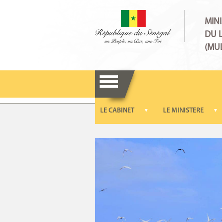
MINI
DU 
(MU
Accueil
/
Actualites
/
Le Ministre Moussa 
LE CABINET
LE MINISTERE
▼
▼