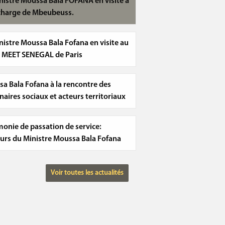
nistre Moussa Bala FOFANA en visite à
charge de Mbeubeuss.
nistre Moussa Bala Fofana en visite au
 MEET SENEGAL de Paris
a Bala Fofana à la rencontre des
naires sociaux et acteurs territoriaux
onie de passation de service:
urs du Ministre Moussa Bala Fofana
Voir toutes les actualités